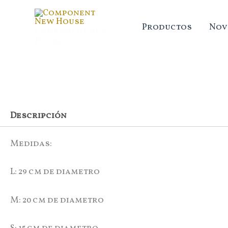
Ir
al
Productos
Nov
Component New
contenido
House
Set
x
3
bochas
de
metal
Descripción
cantidad
Medidas:
L: 29 cm de diametro
M: 20 cm de diametro