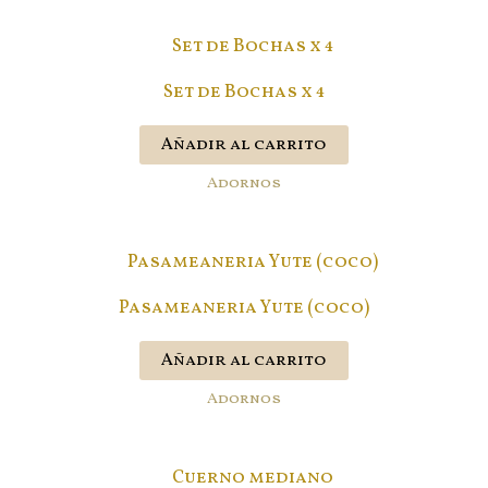
Set de Bochas x 4
Añadir al carrito
Adornos
Pasameaneria Yute (coco)
Añadir al carrito
Adornos