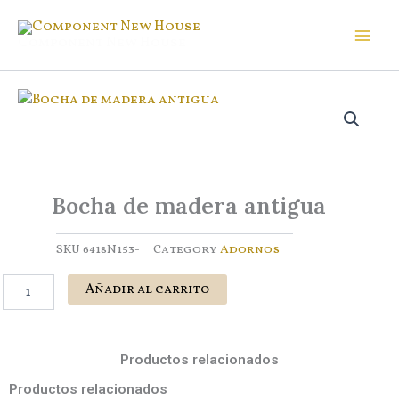
Ir
al
Component New House
contenido
Bocha de madera antigua
SKU
6418N153-
Category
Adornos
Bocha
Añadir al carrito
de
madera
antigua
cantidad
Productos relacionados
Productos relacionados