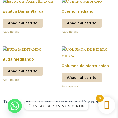
Estatua Dama Blanca
Cuerno mediano
Añadir al carrito
Añadir al carrito
Adornos
Adornos
Buda meditando
Columna de hierro chica
Añadir al carrito
Añadir al carrito
Adornos
Adornos
0
Todos los derechos reservados © 2026 Component New
Contacta con nosotros
House