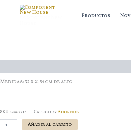
Ir
al
Productos
Nov
Component New
contenido
House
Estatua
Dama
Blanca
cantidad
Descripción
Medidas: 32 x 21 54 cm de alto
SKU
52467713-
Category
Adornos
Añadir al carrito