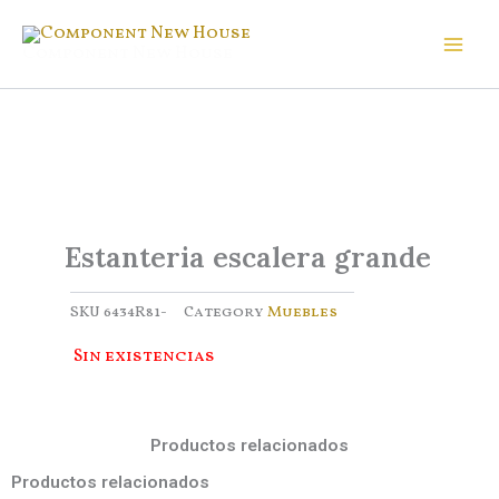
Ir
al
Component New House
contenido
Estanteria escalera grande
SKU
6434R81-
Category
Muebles
Sin existencias
Productos relacionados
Productos relacionados