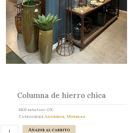
Columna de hierro chica
SKU
6434A145-OX
Categories
Adornos
,
Muebles
Columna
Añadir al carrito