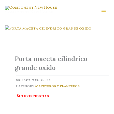
Ir
al
Component New House
contenido
Porta maceta cilindrico
grande oxido
SKU
6428C155-GR OX
Category
Maceteros y Planteros
Sin existencias