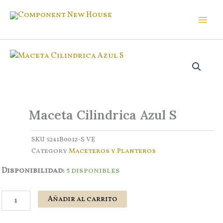
Ir
al
Component New House
contenido
Maceta Cilindrica Azul S
SKU
5241B0012-S VE
Category
Maceteros y Planteros
Maceta
Disponibilidad:
5 disponibles
Cilindrica
Azul
S
Añadir al carrito
cantidad