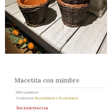
Macetita con mimbre
SKU
6426N007-
Category
Maceteros y Planteros
Sin existencias