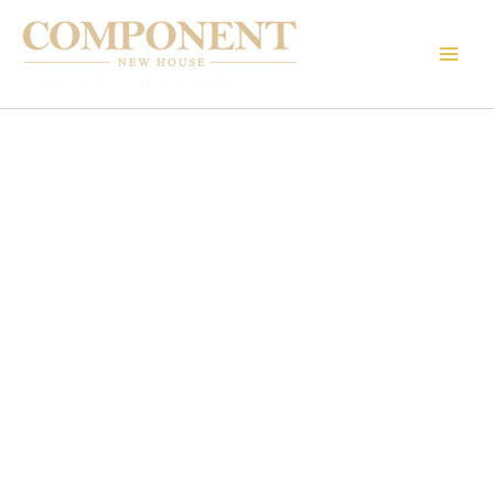
Ir
al
contenido
Component New House