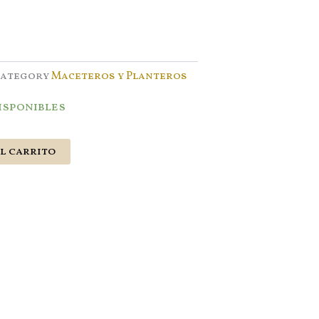
ategory
Maceteros y Planteros
disponibles
l carrito