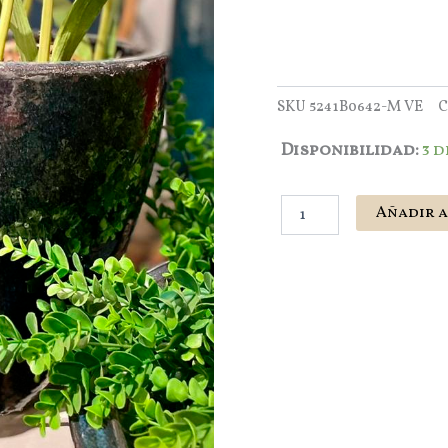
SKU
5241B0642-M VE
C
Macetero
Disponibilidad:
3 
Bombe
Azul
M
Añadir a
cantidad