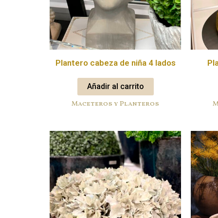
Plantero cabeza de niña 4 lados
Pl
Añadir al carrito
Maceteros y Planteros
M