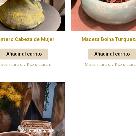
antero Cabeza de Mujer
Maceta Boina Turquez
Añadir al carrito
Añadir al carrito
aceteros y Planteros
Maceteros y Planter