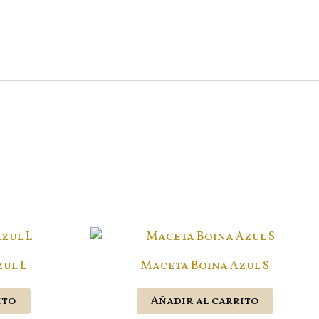
ul L
Maceta Boina Azul S
ito
Añadir al carrito