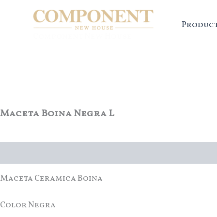
Ir
al
Produc
contenido
Component New House
Maceta Boina Negra L
Descripción
Maceta Ceramica Boina
Color Negra