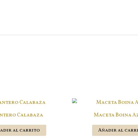
ntero Calabaza
Maceta Boina Az
adir al carrito
Añadir al carr