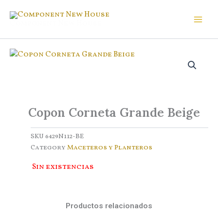
Ir
al
Component New House
contenido
Copon Corneta Grande Beige
SKU
6429N112-BE
Category
Maceteros y Planteros
Sin existencias
Productos relacionados