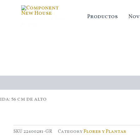
Ir
al
Productos
Nov
Component New
contenido
House
cripción
da: 56 cm de alto
SKU
22400281-GR
Category
Flores y Plantas