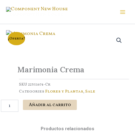
Ir
al
Component New House
contenido
¡Oferta!
Marimonia Crema
SKU
22351674-Cr
Categories
Flores y Plantas
,
Sale
Marimonia
Añadir al carrito
Crema
cantidad
Productos relacionados