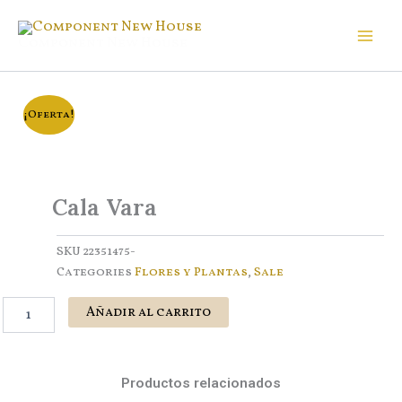
Ir
al
Component New House
contenido
¡Oferta!
Cala Vara
SKU
22351475-
Categories
Flores y Plantas
,
Sale
Cala
Añadir al carrito
Vara
cantidad
Productos relacionados