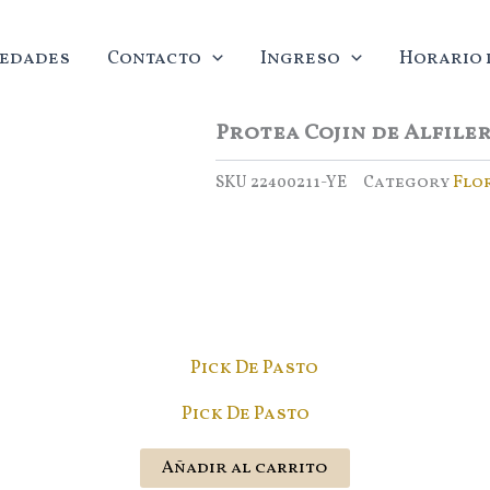
edades
Contacto
Ingreso
Horario d
Protea Cojin de Alfile
SKU
22400211-YE
Category
Flo
Pick De Pasto
Añadir al carrito