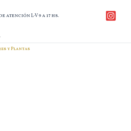
e atención L-V 9 a 17 hs.
r
res y Plantas