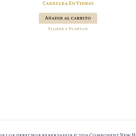
Caerulea En Vidrio
Añadir al carrito
Flores y Plantas
s los derechos reservados © 2026 Component New 