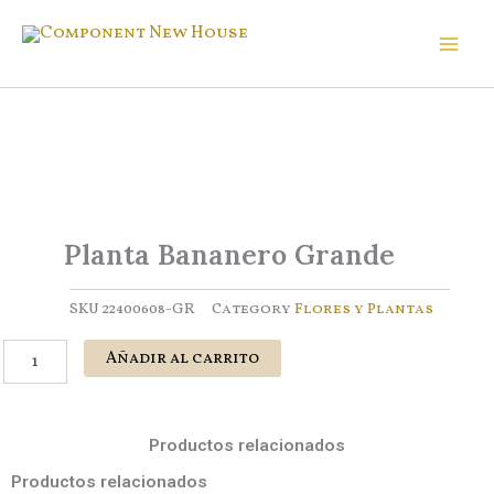
Ir
al
Component New House
contenido
Planta Bananero Grande
SKU
22400608-GR
Category
Flores y Plantas
Planta
Añadir al carrito
Bananero
Grande
cantidad
Productos relacionados
Productos relacionados