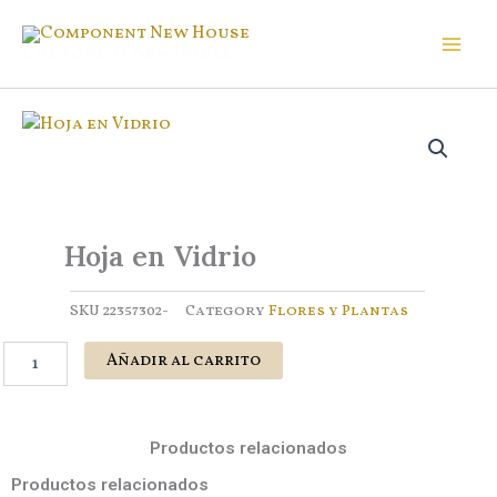
Ir
al
Component New House
contenido
Hoja en Vidrio
SKU
22357302-
Category
Flores y Plantas
Hoja
Añadir al carrito
en
Vidrio
cantidad
Productos relacionados
Productos relacionados