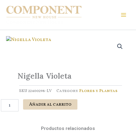
Ir
al
contenido
Component New House
Nigella Violeta
SKU
22400298-LV
Category
Flores y Plantas
Nigella
Añadir al carrito
Violeta
cantidad
Productos relacionados