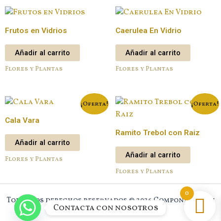
Frutos en Vidrios
Caerulea En Vidrio
Añadir al carrito
Añadir al carrito
Flores y Plantas
Flores y Plantas
¡Oferta!
¡Oferta!
Cala Vara
Ramito Trebol con Raiz
Añadir al carrito
Añadir al carrito
Flores y Plantas
Flores y Plantas
0
Todos los derechos reservados © 2026 Component New
Contacta con nosotros
House