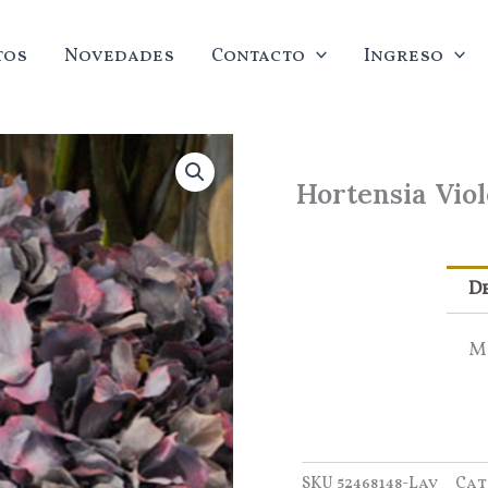
tos
Novedades
Contacto
Ingreso
Hortensia Viol
D
Me
SKU
52468148-Lav
Cat