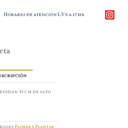
Horario de atención L-V 9 a 17 hs.
eta
escripción
didas: 35 cm de alto
egory
Flores y Plantas