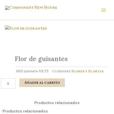
Ir
al
Component New House
contenido
Flor de guisantes
SKU
22400676-YE/TT
Category
Flores y Plantas
Flor
Añadir al carrito
de
guisantes
cantidad
Productos relacionados
Productos relacionados