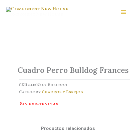
Ir
al
Component New House
contenido
Cuadro Perro Bulldog Frances
SKU
6418N110-Bulldog
Category
Cuadros y Espejos
Sin existencias
Productos relacionados