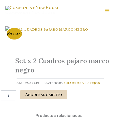
Ir
al
Component New House
contenido
¡Oferta!
Set x 2 Cuadros pajaro marco
negro
SKU
52469949-
Category
Cuadros y Espejos
Set
Añadir al carrito
x
2
Cuadros
pajaro
Productos relacionados