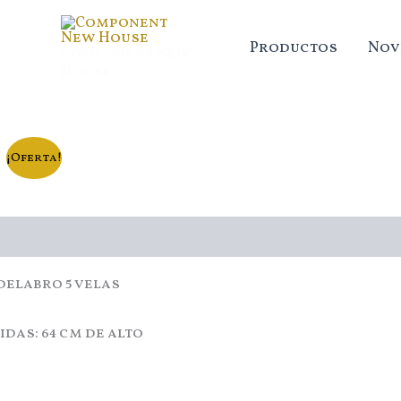
Ir
al
Productos
Nov
Component New
contenido
House
¡Oferta!
cripción
elabro 5 velas
das: 64 cm de alto