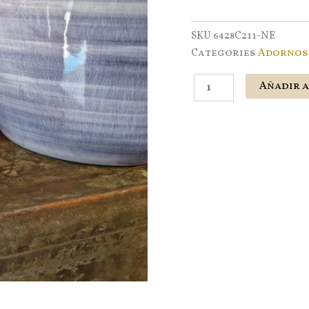
SKU
6428C211-NE
Categories
Adornos
Candel
Añadir a
chapa
negro
x1
+
vela
cantidad