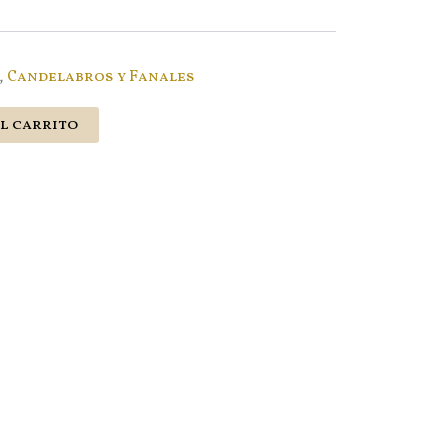
,
Candelabros y Fanales
l carrito