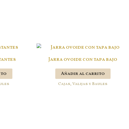
tantes
Jarra ovoide con tapa bajo
ito
Añadir al carrito
aules
Cajas, Valijas y Baules