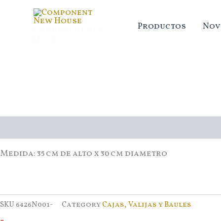
Ir
al
Productos
Nov
Component New
contenido
House
Descripción
Medida: 35 cm de alto x 30 cm diametro
SKU
6426N001-
Category
Cajas, Valijas y Baules