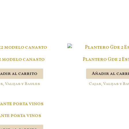
x2 modelo canasto
Plantero Gde 2 Es
adir al carrito
Añadir al carr
s, Valijas y Baules
Cajas, Valijas y B
ante porta vinos