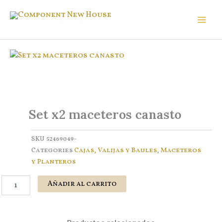
Ir
al
Component New House
contenido
Set x2 maceteros canasto
SKU
52469049-
Categories
Cajas, Valijas y Baules
,
Maceteros
y Planteros
Set
Añadir al carrito
x2
maceteros
canasto
cantidad