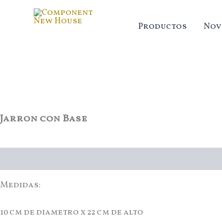
Ir
al
Productos
Nov
Component New
contenido
House
Jarron con Base
Descripción
Medidas:
10 cm de diametro x 22 cm de alto