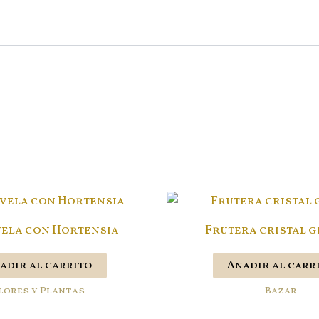
ela con Hortensia
Frutera cristal 
adir al carrito
Añadir al carr
lores y Plantas
Bazar