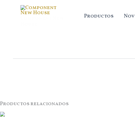
Ir
al
Productos
Nov
Component New
contenido
House
Productos relacionados