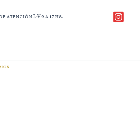
e atención L-V 9 a 17 hs.
rios