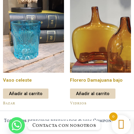
Vaso celeste
Florero Damajuana bajo
Añadir al carrito
Añadir al carrito
Bazar
Vidrios
0
Todos los derechos reservados © 2026 Component New
Contacta con nosotros
House