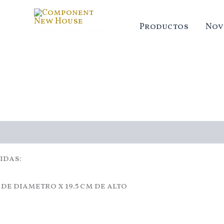
Ir
al
Productos
Nov
Component New
contenido
House
cripción
idas:
 de diametro x 19.5 cm de alto