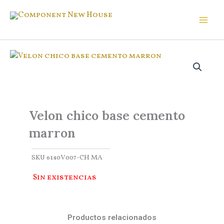
Ir
al
Component New House
contenido
Velon chico base cemento
marron
SKU
6140V007-CH MA
Sin existencias
Productos relacionados