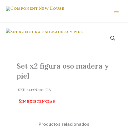
Ir
al
Component New House
contenido
Set x2 figura oso madera y
piel
SKU
6413N001-OS
Sin existencias
Productos relacionados