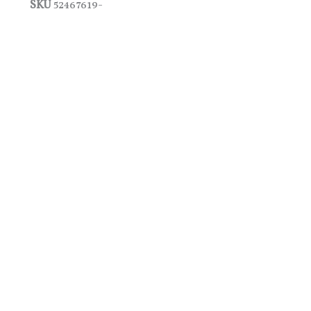
SKU
52467619-