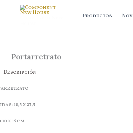
Ir
al
Productos
Nov
Component New
contenido
House
Portarretrato
Descripción
tarretrato
das: 18,5 x 23,5
 10 x 15 cm