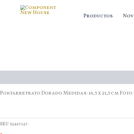
Ir
al
Productos
Nov
Component New
contenido
House
Descripción
Portarretrato Dorado Medidas: 16,5 x 21,5 cm Foto 1
SKU
52467127-