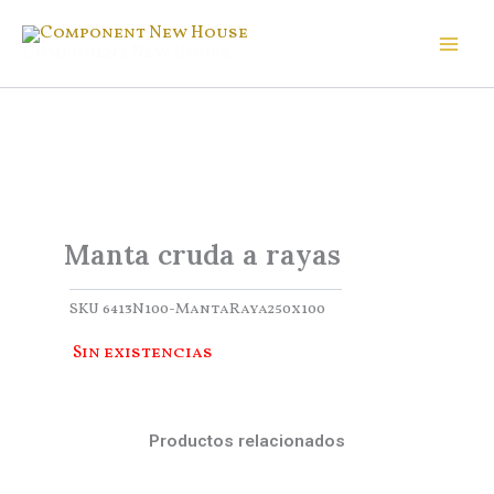
Ir
al
Component New House
contenido
Manta cruda a rayas
SKU
6413N100-MantaRaya250x100
Sin existencias
Productos relacionados