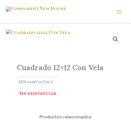
Ir
al
Component New House
contenido
Cuadrado 12×12 Con Vela
SKU
6418V16-Vela
Sin existencias
Productos relacionados