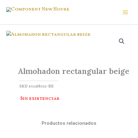
Ir
al
Component New House
contenido
Almohadon rectangular beige
SKU
6514N011-BE
Sin existencias
Productos relacionados