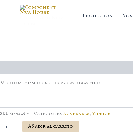
Ir
al
Productos
Nov
Component New
contenido
House
Tortera
bombe
con
pie
de
vidrio
Descripción
cantidad
Medida: 27 cm de alto x 27 cm diametro
SKU
51392257-
Categories
Novedades
,
Vidrios
Añadir al carrito