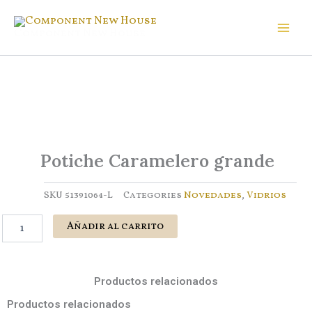
Ir
al
Component New House
contenido
Potiche Caramelero grande
SKU
51391064-L
Categories
Novedades
,
Vidrios
Potiche
Añadir al carrito
Caramelero
grande
cantidad
Productos relacionados
Productos relacionados