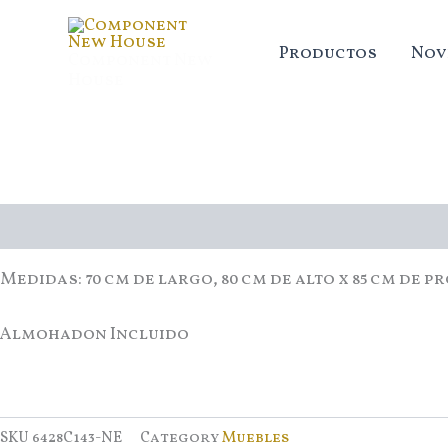
Ir
al
Productos
Nov
Component New
contenido
House
Descripción
Medidas: 70 cm de largo, 80 cm de alto x 85 cm de 
Almohadon Incluido
SKU
6428C143-NE
Category
Muebles