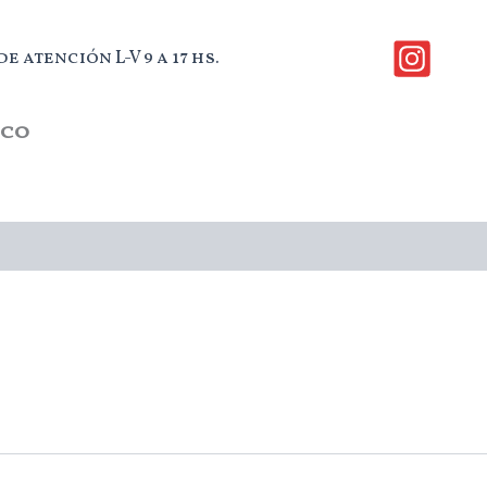
e atención L-V 9 a 17 hs.
ico