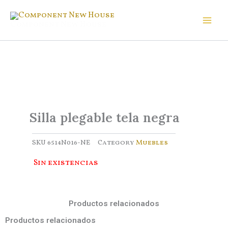
Ir
al
Component New House
contenido
Silla plegable tela negra
SKU
6514N016-NE
Category
Muebles
Sin existencias
Productos relacionados
Productos relacionados