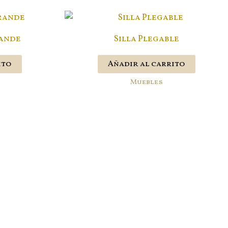
ande
Silla Plegable
ito
Añadir al carrito
Muebles