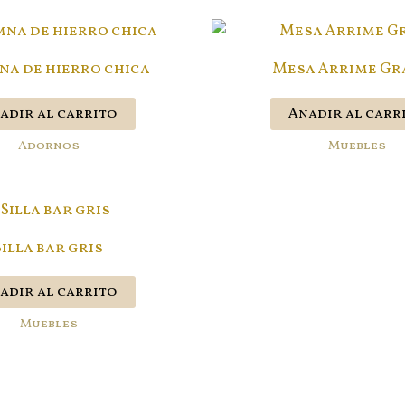
a de hierro chica
Mesa Arrime Gr
adir al carrito
Añadir al carr
Adornos
Muebles
Silla bar gris
adir al carrito
Muebles