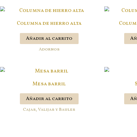
Columna de hierro alta
Column
Añadir al carrito
Añ
Adornos
Mesa barril
Añadir al carrito
Añ
Cajas, Valijas y Baules