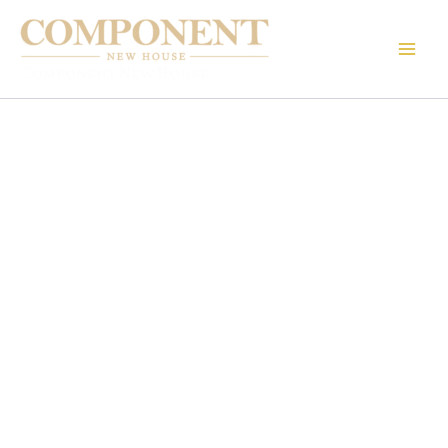
Ir
al
contenido
Component New House