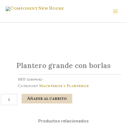
Ir
al
Component New House
contenido
Plantero grande con borlas
SKU
52469042-
Category
Maceteros y Planteros
Plantero
Añadir al carrito
grande
con
borlas
cantidad
Productos relacionados