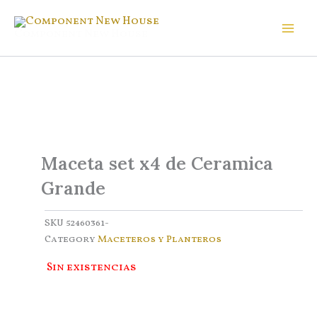
Ir
al
Component New House
contenido
Maceta set x4 de Ceramica
Grande
SKU
52460361-
Category
Maceteros y Planteros
Sin existencias