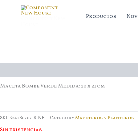
Ir
al
Productos
Nov
Component New
contenido
House
Descripción
Maceta Bombe Verde Medida: 20 x 21 cm
SKU
5241B0707-S-NE
Category
Maceteros y Planteros
Sin existencias