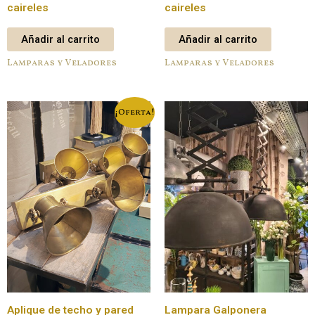
caireles
caireles
Añadir al carrito
Añadir al carrito
Lamparas y Veladores
Lamparas y Veladores
¡Oferta!
Aplique de techo y pared
Lampara Galponera