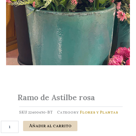
Ramo de Astilbe rosa
SKU
22400430-BT
Category
Flores y Plantas
Ramo
Añadir al carrito
de
Astilbe