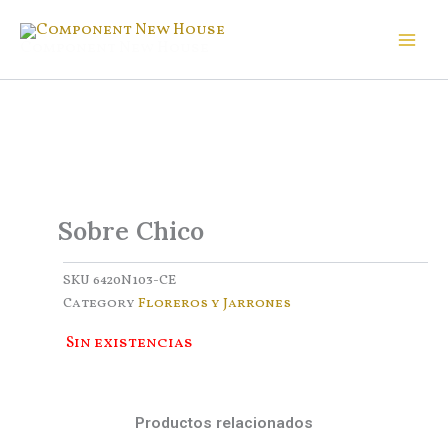
Ir
al
Component New House
contenido
Sobre Chico
SKU
6420N103-CE
Category
Floreros y Jarrones
Sin existencias
Productos relacionados